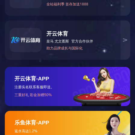
2025年11月26日
星空网站在线登录官网入口-星空(中国)十一月安全生产专题会议
为持续夯实安全发展根基，筑牢高质量发展安全防线，诸城市星空
网站在线登录官网入口-星空(中国)有限责任公司于近期组织召开了
十一月安全生产专题会议。公司管理层、各部门负责人及生产一线
关……
2025年10月29日
广西造纸厂订购-55kw高频疏解机金日发货
高频疏解机是造纸行业浆料处理系统中的关键设备，专门用于对经
水力碎浆机预处理后的损纸、废纸、浆板等浆料进行纤维疏解。它
通过高速旋转的转子‑定子组合，在动……
2025年9月30日
双节同庆，家国共圆 | 星空网站在线登录官网入口-星空(中国)致敬
美好新时代
双节同庆，家国共圆 | 星空网站在线登录官网入口-星空(中国)致敬