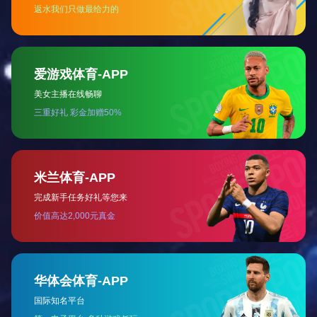
美好新时代……
2025年9月15日
四川客户订购造纸制浆设备配件-15kw高频疏解机金日发货
四川客户订购造纸制浆设备配件-15kw高频疏解机金日发货……
2025年9月3日
金日发货！3立方平流式溶气气浮机助力烟台水产加工污水处理
金日发货！3立方平流式溶气气浮机助力烟台水产加工污水处
理……
2025年6月30日
400单螺旋挤浆机 植物纤维脱水设备发货现场
400单螺旋挤浆机 植物纤维脱水设备发货现场
工作原理：利用单向螺旋的容积变化进行压缩和挤压，当植物纤维
浆料进入挤浆机后，在变径变距的螺……