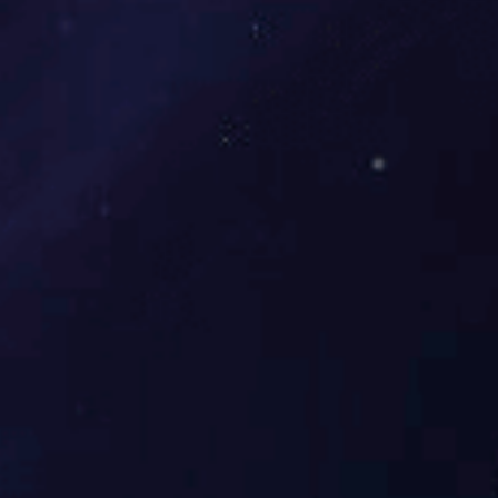
筛，也叫振框平筛、浆料筛、纸浆筛等，是制浆造纸行业的……
2025年5月24日
饲料厂1立方不锈钢高浓水力碎浆机发货
饲料厂1立方不锈钢高浓水力碎浆机发货……
2025年5月13日
中药渣脱水设备-螺旋挤压脱水机发货
全新研发的中药渣脱水设备 —— 螺旋挤压脱水机完成组装调试，
正式发货。这款设备凭借先进技术，为中药渣处理提供有效解决方
案。
2025年5月7日
2.5m³不锈钢立式高浓水力碎浆机发货
2.5m³不锈钢立式高浓水力碎浆机发货……
2025年4月19日