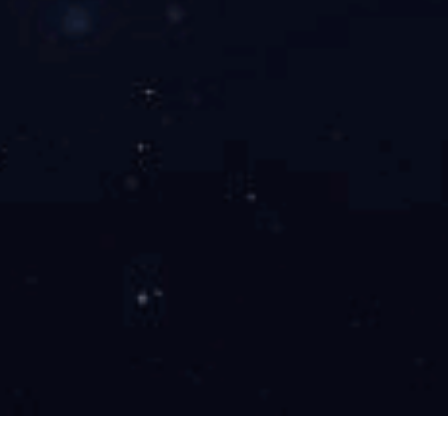
联 系 人：隋炳礼 （总经理）
移动电话：18678032288
座机电话：0536-605 6168
地 址：中国山东省诸城市得利斯大道中段路西2277号
邮 编：262216
快速链接
网站星空网站在
星空网站在线登
产品中心
线登录官网入口
录官网入口-星
新闻动态
视频中心
荣誉资质
空(中国)
发货现场
联系我们