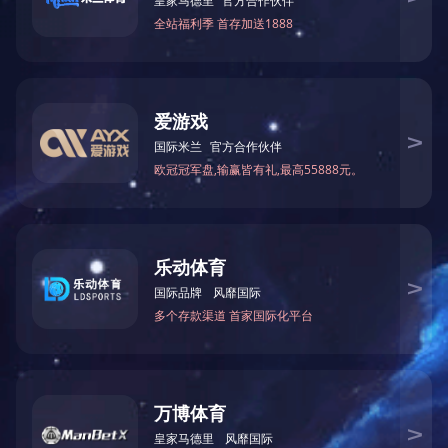
墨西哥制浆设备
金隆墨西哥卫生纸机录像
尼加拉瓜2台卫生纸机
总计1页 [
1
]
上一页
下一页
MORE+