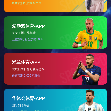
发货现场
发货现场
发货现场
发货现场
发货现场
发货现场