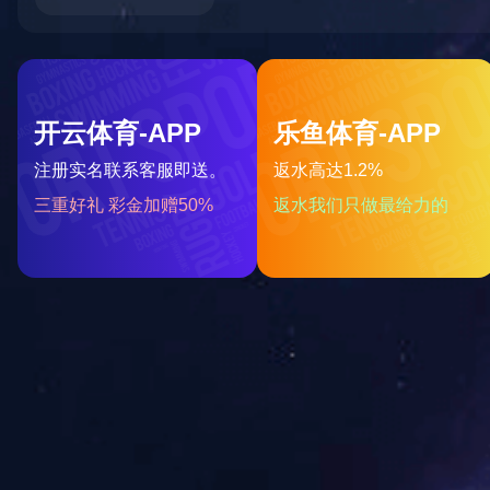
脱墨设备系列
洗浆设备系列
环保设备系列
联系我们
诸城市星空网站在线登录官网
入口-星空(中国)制造有限公司
联 系 人：隋炳礼 （总经理）
电 话：0536-6056168
移动电话：18678032288
地 址：中国山东省诸城市昌
城镇栗园街2277号
邮 编：262216