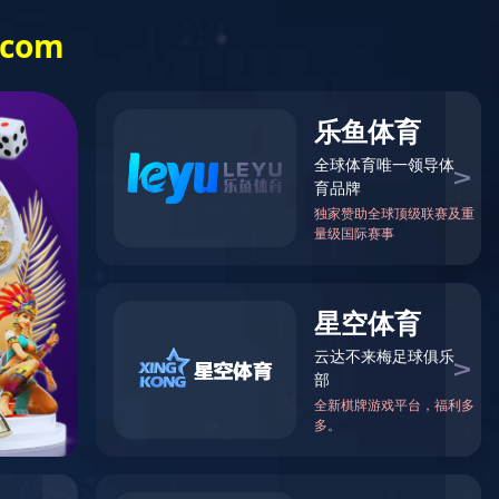
18678032288
服务热线：
誉资质
发货现场
联系我们