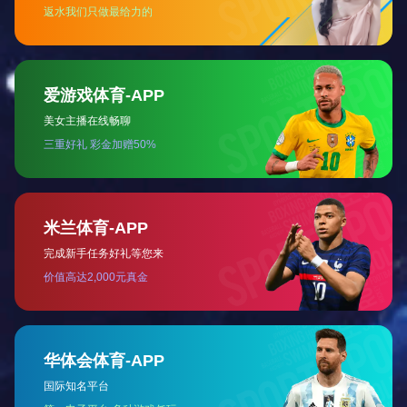
上一条:
纤维回收机
下一条:
圆筒筛
相关信息