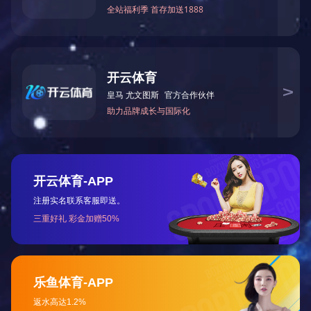
圆筒筛
不锈钢立式水力碎浆机