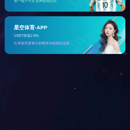
畜禽粪便发酵处理机
星空网站在线登录官网入口-星空(中国)