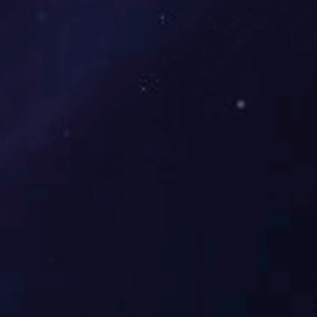
不锈钢立式水力碎浆机
带式真空过滤机