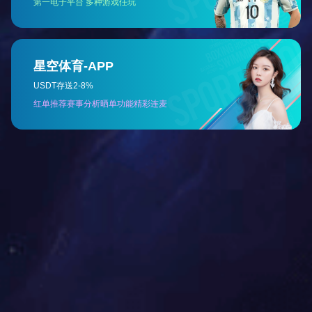
相关信息
圆筒筛